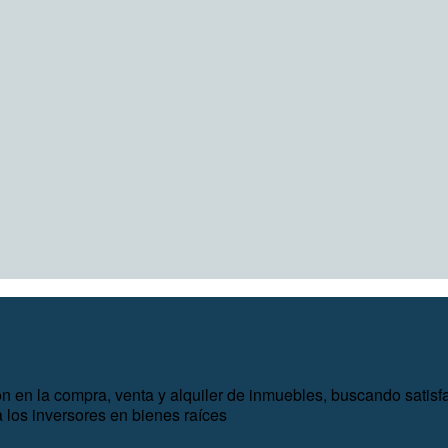
ón en la compra, venta y alquiler de inmuebles, buscando satis
 los inversores en bienes raíces