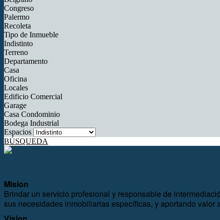
Congreso
Palermo
Recoleta
Tipo de Inmueble
Indistinto
Terreno
Departamento
Casa
Oficina
Locales
Edificio Comercial
Garage
Casa Condominio
Bodega Industrial
Espacios
BÚSQUEDA
Mision
Brindar un servicio profesional y responsable de intermediaci
sus necesidades inmobiliarias específicas, y aportando valor a
Vision