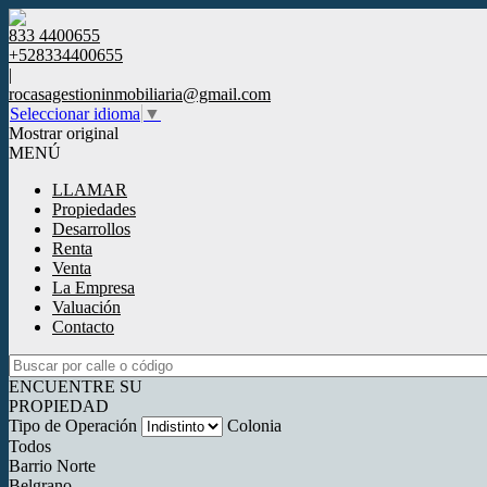
833 4400655
+528334400655
|
rocasagestioninmobiliaria@gmail.com
Seleccionar idioma
▼
Mostrar original
MENÚ
LLAMAR
Propiedades
Desarrollos
Renta
Venta
La Empresa
Valuación
Contacto
ENCUENTRE SU
PROPIEDAD
Tipo de Operación
Colonia
Todos
Barrio Norte
Belgrano