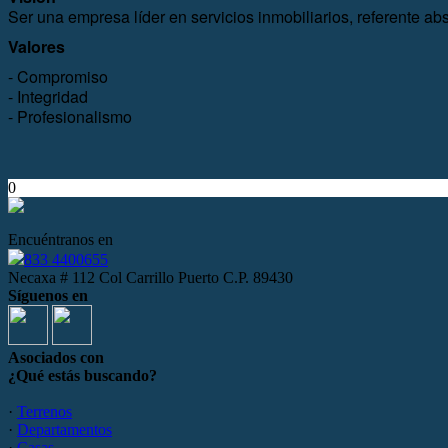
Ser una empresa líder en servicios inmobiliarios, referente a
Valores
- Compromiso
- Integridad
- Profesionalismo
0
Encuéntranos en
833 4400655
Necaxa # 112 Col Carrillo Puerto C.P. 89430
Síguenos en
Asociados con
¿Qué estás buscando?
·
Terrenos
·
Departamentos
·
Casas