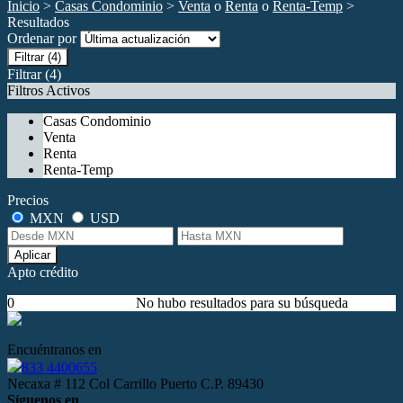
Inicio
>
Casas Condominio
>
Venta
o
Renta
o
Renta-Temp
>
Resultados
Ordenar por
Filtrar
(4)
Filtrar
(4)
Filtros Activos
Casas Condominio
Venta
Renta
Renta-Temp
Precios
MXN
USD
Aplicar
Apto crédito
0
No hubo resultados para su búsqueda
Encuéntranos en
833 4400655
Necaxa # 112 Col Carrillo Puerto C.P. 89430
Síguenos en