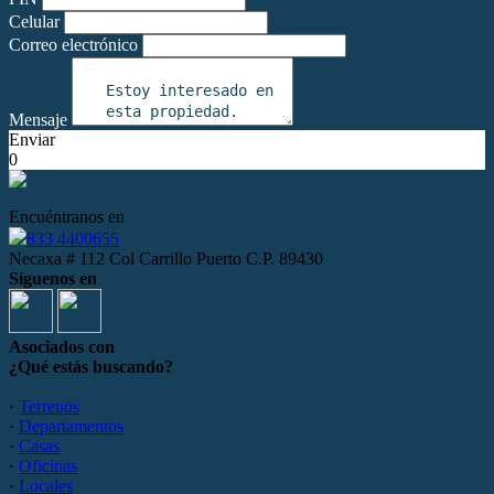
Celular
Correo electrónico
Mensaje
Enviar
0
Encuéntranos en
833 4400655
Necaxa # 112 Col Carrillo Puerto C.P. 89430
Síguenos en
Asociados con
¿Qué estás buscando?
·
Terrenos
·
Departamentos
·
Casas
·
Oficinas
·
Locales