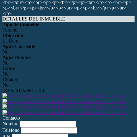
<br></div><p><br></p><p><br></p><p><br></p><p><br></p>
<p><br></p><p><br></p><p><br></p><p><br></p><p><br>
</p>
DETALLES DEL INMUEBLE
Tipo de Inmueble
Terreno
Ubicación
La Barra
Agua Corriente
No
Agua Potable
No
Cable
No
Cloaca
No
(REF. RLA7881575)
Contacto
Nombre
Teléfono
PIN