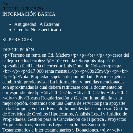
No
(REF. RLA7881575)
INFORMACIÓN BÁSICA
Antigüedad : A Estrenar
Crédito: No especificado
SUPERFICIES
DESCRIPCIÓN
<p>Terreno en renta en Cd. Madero</p><p><br></p><p>cerca del
callejon de los barriles</p><p>avenida Obregon&nbsp;</p>
<p>salida facil hacia el corredor Luis Donaldo Colosio</p><p>
<br></p><p>$17,000 renta mensual</p><p>80x25m</p><p><br>
</p><p>Nota: Propiedad sujeta a disponibilidad | Precios sujetos a
cambio sin previo aviso | La información y medidas mencionadas
son aproximadas la cual deberá ratificarse con la documentación
correspondiente.</p><div><br></div><div><br></div><div><br>
</div><div>Rocasa Regularización y Gestión Inmobiliaria es tu
mejor opción, contamos con una Gama de servicios para apoyarte
en la Compra , Venta o Renta de Inmuebles tales como son Gestión
de Servicios de Créditos Hipotecarios, Análisis Legal y Jurídico de
Propiedades, Gestión para la Cancelación de Hipoteca , Proyectos
Arquitectónicos, Servicios Legales en Juicios Sucesorios
Testamentarios e Inter testamentarios y Donaciones.</div><div>