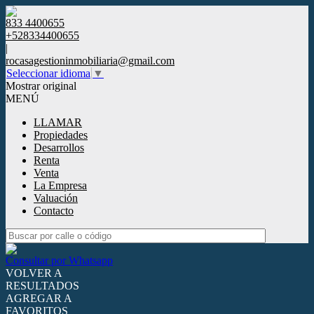
833 4400655
+528334400655
|
rocasagestioninmobiliaria@gmail.com
Seleccionar idioma
▼
Mostrar original
MENÚ
LLAMAR
Propiedades
Desarrollos
Renta
Venta
La Empresa
Valuación
Contacto
Consultar por Whatsapp
VOLVER A
RESULTADOS
AGREGAR A
FAVORITOS