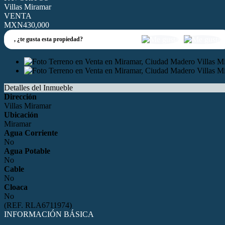
Villas Miramar
VENTA
MXN430,000
,
¿te gusta esta propiedad?
Detalles del Inmueble
Dirección
Villas Miramar
Ubicación
Miramar
Agua Corriente
No
Agua Potable
No
Cable
No
Cloaca
No
(REF. RLA6711974)
INFORMACIÓN BÁSICA