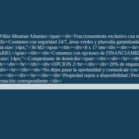
illas Miramar Altamira</span><div>Fraccionamiento exclusivo con terre
<div>Contamos con seguridad 24/7, áreas verdes y plusvalía garantizad
ont-size: 14px;">36 M2</span></div><div>8 x 17 mts</div><div><br
RIO.</span></div><div>Contamos con opciones de FINANCIAMIENT
t-size: 14px;">-Comprobante de domicilio</span></div><div><br></
></div><div><br></div><div>OPCION 2<br></div><div>20% de enganc
<div><br></div><div>No dejes pasar la oportunidad y comunícate con 
v><div><br></div><div>Propiedad sujeta a disponibilidad | Precios 
entación correspondiente.</div>