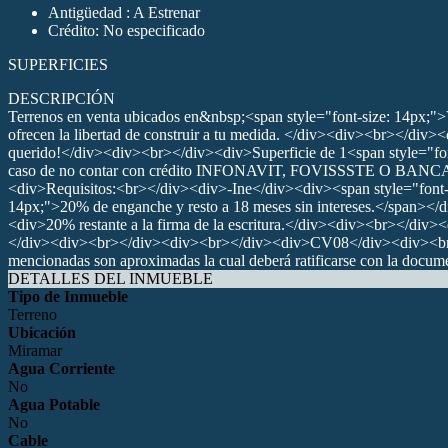
Antigüedad : A Estrenar
Crédito: No especificado
SUPERFICIES
DESCRIPCIÓN
Terrenos en venta ubicados en&nbsp;<span style="font-size: 14px;">V
ofrecen la libertad de construir a tu medida. </div><div><br></div>
querido!</div><div><br></div><div>Superficie de 1<span style="f
caso de no contar con crédito INFONAVIT, FOVISSSTE O BANCA
<div>Requisitos:<br></div><div>-Ine</div><div><span style="fon
14px;">20% de enganche y resto a 18 meses sin intereses.</span
<div>20% restante a la firma de la escritura.</div><div><br></div>
</div><div><br></div><div><br></div><div>CV08</div><div><br></di
mencionadas son aproximadas la cual deberá ratificarse con la docum
DETALLES DEL INMUEBLE
Tipo de Inmueble
Terreno
Ubicación
Miramar
Agua Corriente
No
Agua Potable
No
Cable