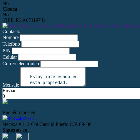
No
Cloaca
No
(REF. RLA6711974)
Contacto
Nombre
Teléfono
PIN
Celular
Correo electrónico
Mensaje
Enviar
0
Encuéntranos en
833 4400655
Necaxa # 112 Col Carrillo Puerto C.P. 89430
Síguenos en