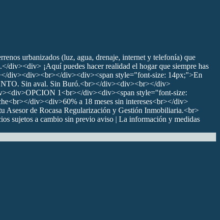
nos urbanizados (luz, agua, drenaje, internet y telefonía) que
a.</div><div> ¡Aquí puedes hacer realidad el hogar que siempre has
></div><div><br></div><div><span style="font-size: 14px;">En
O. Sin aval. Sin Buró.<br></div><div><br></div>
div><div>OPCION 1<br></div><div><span style="font-size:
he<br></div><div>60% a 18 meses sin intereses<br></div>
tu Asesor de Rocasa Regularización y Gestión Inmobiliaria.<br>
sujetos a cambio sin previo aviso | La información y medidas