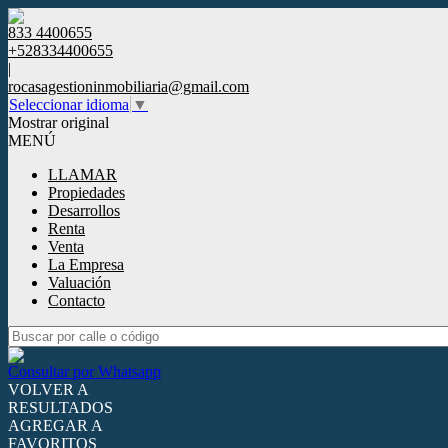
833 4400655
+528334400655
|
rocasagestioninmobiliaria@gmail.com
Seleccionar idioma
▼
Mostrar original
MENÚ
LLAMAR
Propiedades
Desarrollos
Renta
Venta
La Empresa
Valuación
Contacto
Consultar por Whatsapp
VOLVER A
RESULTADOS
AGREGAR A
FAVORITOS